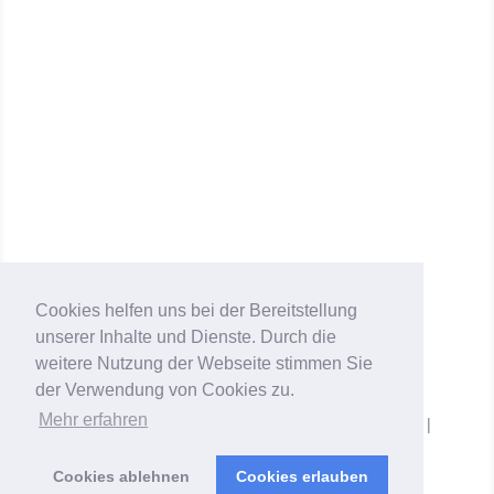
ESSTISCH BERLIN
Restauration
Cookies helfen uns bei der Bereitstellung
unserer Inhalte und Dienste. Durch die
weitere Nutzung der Webseite stimmen Sie
der Verwendung von Cookies zu.
Mehr erfahren
© Copyright 2024 All rights reserved |
Impressum
|
Datenschutzerklärung
Cookies ablehnen
Cookies erlauben