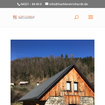
04321 – 84 45 0
info@tischlereirichardt.de