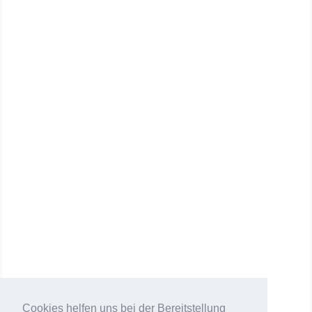
SCHWEBENDER ESSTISCH HAMBURG
Möbelbau
TINY ROOM NANCY – FRANKREICH
Möbelbau
Cookies helfen uns bei der Bereitstellung