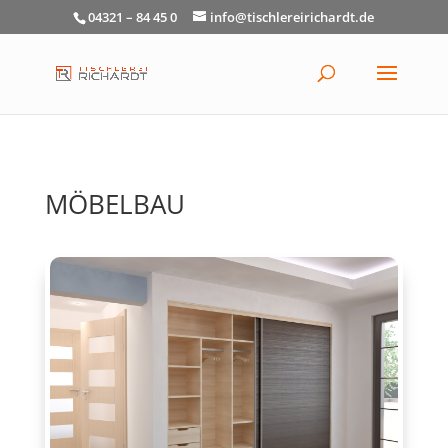
04321 – 84 45 0
info@tischlereirichardt.de
MÖBELBAU