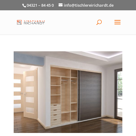
04321 – 84 45 0
info@tischlereirichardt.de