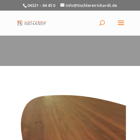
04321 – 84 45 0
info@tischlereirichardt.de