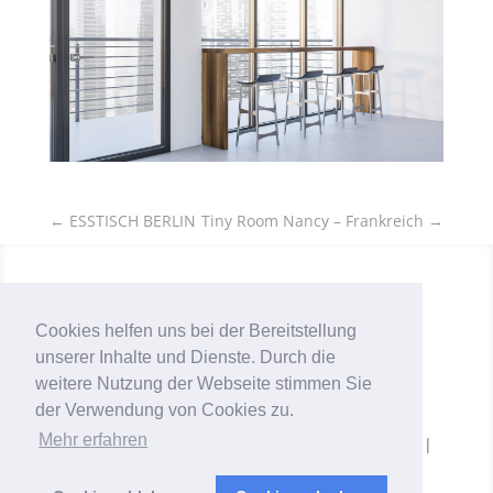
←
ESSTISCH BERLIN
Tiny Room Nancy – Frankreich
→
Cookies helfen uns bei der Bereitstellung
unserer Inhalte und Dienste. Durch die
weitere Nutzung der Webseite stimmen Sie
der Verwendung von Cookies zu.
Mehr erfahren
© Copyright 2024 All rights reserved |
Impressum
|
Datenschutzerklärung