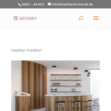
04321 – 84 45 0
info@tischlereirichardt.de
Hotelbar Frankfurt